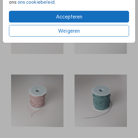
ons
ons cookiebeleid
.
Accepteren
Weigeren