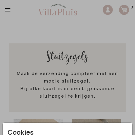
0
Sluitzegels
Maak de verzending compleet met een
mooie sluitzegel.
Bij elke kaart is er een bijpassende
sluitzegel te krijgen.
Cookies