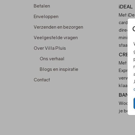
Betalen
iDEAL
Met iDe
Enveloppen
cardread
Verzenden en bezorgen
direct 
Veelgestelde vragen
minimum
staat.
Over Villa Pluis
CREDI
Ons verhaal
Met een
Blogs en inspiratie
Express.
verwerk
Contact
klaar te
BANCO
Woon je
je best