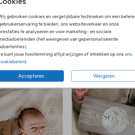
Cookies
Wij gebruiken cookies en vergelijkbare technieken om een betere
gebruikerservaring te bieden, ons websiteverkeer en onze
prestaties te analyseren en voor marketing- en sociale
mediadoeleinden (het weergeven van gepersonaliseerde
advertenties).
Je kunt jouw toestemming altijd wijzigen of intrekken op ons
ons
cookiebeleid
.
ZINNETJES
DE MOOISTE
MEISJESNAMEN
Accepteren
Weigeren