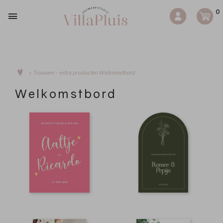
0
>
Trouwen - extra producten
Welkomstbord
Welkomstbord