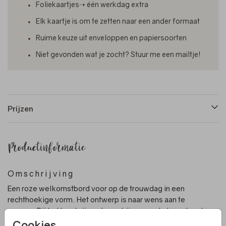
Foliekaartjes➝ één werkdag extra
Elk kaartje is om te zetten naar een ander formaat
Ruime keuze uit enveloppen en papiersoorten
Niet gevonden wat je zocht? Stuur me een mailtje!
Prijzen
Productinformatie
Omschrijving
Een roze welkomstbord voor op de trouwdag in een
rechthoekige vorm. Het ontwerp is naar wens aan te
passen. Bij het bord zijn ook een bijpassende trouwkaart
en save the date kaart beschikbaar.
Cookies