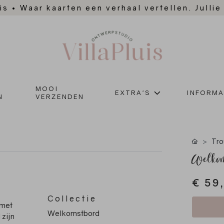
is
•
Waar kaarten een verhaal vertellen. Jullie
MOOI
EXTRA'S
INFORMA
N
VERZENDEN
Tro
Welkom
€ 59
Collectie
 met
Welkomstbord
 zijn