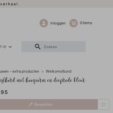
 verhaal.
0
Inloggen
TIE
uwen - extra producten
Welkomstbord
stbord met boogvorm en dieprode kleur
,95
Bewerken