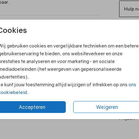
baar.
Hulp n
ook leuk
Cookies
T
V
Wij gebruiken cookies en vergelijkbare technieken om een betere
gebruikerservaring te bieden, ons websiteverkeer en onze
F
prestaties te analyseren en voor marketing- en sociale
E
mediadoeleinden (het weergeven van gepersonaliseerde
R
advertenties).
Je kunt jouw toestemming altijd wijzigen of intrekken op ons
ons
N
cookiebeleid
.
Accepteren
Weigeren
Prijzen