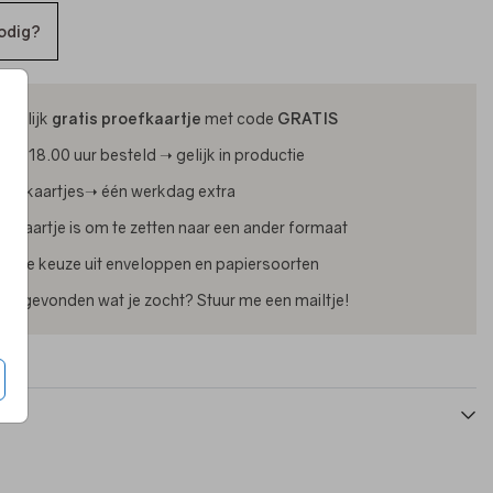
odig?
ijdelijk
gratis proefkaartje
met code
GRATIS
oor 18.00 uur besteld ➝ gelijk in productie
oliekaartjes➝ één werkdag extra
lk kaartje is om te zetten naar een ander formaat
uime keuze uit enveloppen en papiersoorten
iet gevonden wat je zocht? Stuur me een mailtje!