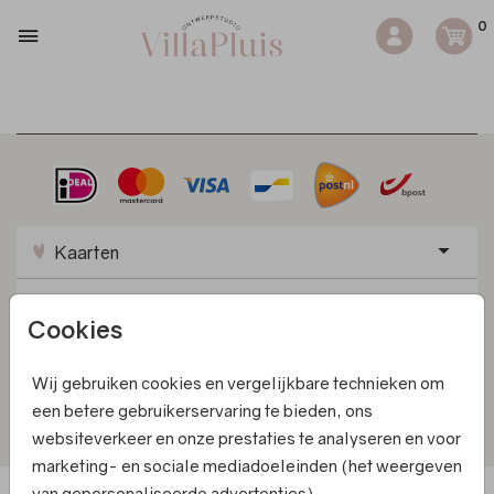
0
Kaarten
Informatie
Cookies
Klantenservice
Wij gebruiken cookies en vergelijkbare technieken om
een betere gebruikerservaring te bieden, ons
Privacy statement
|
Algemene Voorwaarden
|
websiteverkeer en onze prestaties te analyseren en voor
Cookiebeleid
|
Klachtenregeling
|
© 2025 Villa Pluis
marketing- en sociale mediadoeleinden (het weergeven
van gepersonaliseerde advertenties).