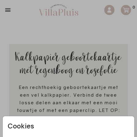
0
Kalkpapier geboortekaartje
met regenboog en rosefolie
Een rechthoekig geboortekaartje met
een vel kalkpapier. Verbind de twee
losse delen aan elkaar met een mooi
touwtje of met een paperclip. LET OP:
Om dit kaartje compleet te bestellen
Cookies
heb je dus 2 kaarten nodig in het
winkelmandje: Het voorblad van