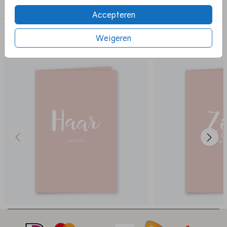
Geloften
Accepteren
Deze ontwerpen vind je misschien
Weigeren
ook leuk