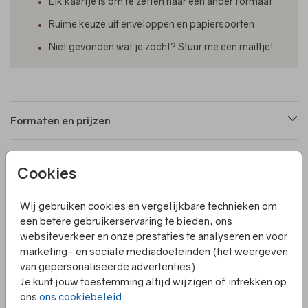
Elk kaartje is om te zetten naar een ander formaat
Ruime keuze uit enveloppen en papiersoorten
Niet gevonden wat je zocht? Stuur me een mailtje!
Formaten en prijzen
Productinformatie
Cookies
Wij gebruiken cookies en vergelijkbare technieken om
Omschrijving
een betere gebruikerservaring te bieden, ons
Een dubbele kaart waarin je jouw geloftes kunt doen.
websiteverkeer en onze prestaties te analyseren en voor
Bevestig een lintje over de lange vouwlijn van de kaart
marketing- en sociale mediadoeleinden (het weergeven
op de geloftes te bundelen en mooi te kunnen bewaren.
van gepersonaliseerde advertenties).
Je kunt jouw toestemming altijd wijzigen of intrekken op
Collectie
ons
ons cookiebeleid
.