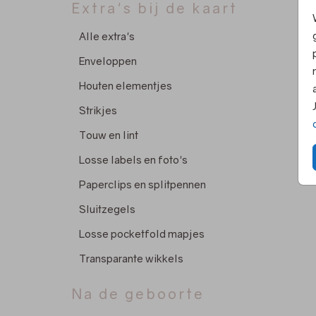
Extra's bij de kaart
Alle extra's
Enveloppen
Houten elementjes
Strikjes
Touw en lint
Losse labels en foto's
Paperclips en splitpennen
Sluitzegels
Losse pocketfold mapjes
Transparante wikkels
Na de geboorte