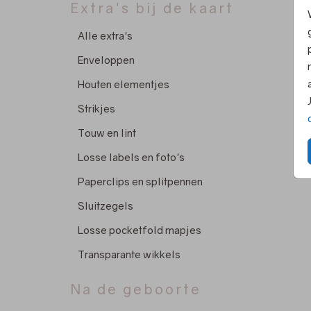
Extra's bij de kaart
Alle extra's
Enveloppen
Houten elementjes
Strikjes
Touw en lint
Losse labels en foto's
Paperclips en splitpennen
Sluitzegels
Losse pocketfold mapjes
Transparante wikkels
Na de geboorte