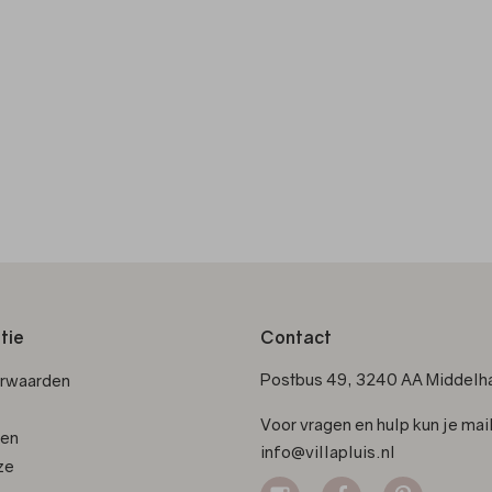
tie
Contact
Postbus 49, 3240 AA Middelha
orwaarden
Voor vragen en hulp kun je mai
den
info@villapluis.nl
ze