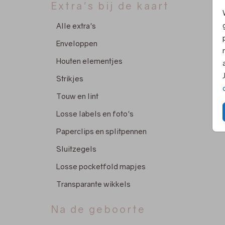
Extra's bij de kaart
Alle extra's
Enveloppen
Houten elementjes
Strikjes
Touw en lint
Losse labels en foto's
Paperclips en splitpennen
Sluitzegels
Losse pocketfold mapjes
Transparante wikkels
Na de geboorte