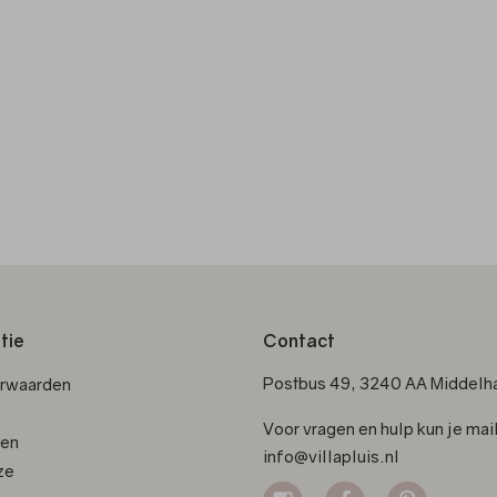
tie
Contact
Postbus 49, 3240 AA Middelha
orwaarden
Voor vragen en hulp kun je mai
den
info@villapluis.nl
ze