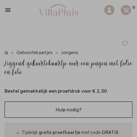
0
Geboortekaartjes
Jongens
Liggend geboortekaartje voor een jongen met folie
en foto
Bestel gemakkelijk een proefdruk voor
€ 2,50
Hulp nodig?
Tijdelijk
gratis proefkaartje
met code
GRATIS