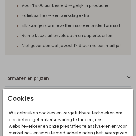
Voor 18.00 uur besteld ➝ gelijk in productie
Foliekaartjes➝ één werkdag extra
Elk kaartje is om te zetten naar een ander formaat
Ruime keuze uit enveloppen en papiersoorten
Niet gevonden wat je zocht? Stuur me een mailtje!
Formaten en prijzen
Cookies
Productinformatie
Wij gebruiken cookies en vergelijkbare technieken om
Omschrijving
een betere gebruikerservaring te bieden, ons
websiteverkeer en onze prestaties te analyseren en voor
Een geboortekaartje met een foto, afgewerkt met
marketing- en sociale mediadoeleinden (het weergeven
foliedruk. Het kaartje is geheel naar wens aan te passen.