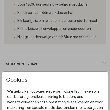
Voor 18.00 uur besteld ➝ gelijk in productie
Foliekaartjes➝ één werkdag extra
Elk kaartje is om te zetten naar een ander formaat
Ruime keuze uit enveloppen en papiersoorten
Niet gevonden wat je zocht? Stuur me een mailtje!
Formaten en prijzen
Cookies
Productinformatie
Wij gebruiken cookies en vergelijkbare technieken om
Omschrijving
een betere gebruikerservaring te bieden, ons
websiteverkeer en onze prestaties te analyseren en voor
Een langwerpig geboortekaartje met patroon van
marketing- en sociale mediadoeleinden (het weergeven
genkoblaadjes en hooglans. Je kunt de kleuren zelf