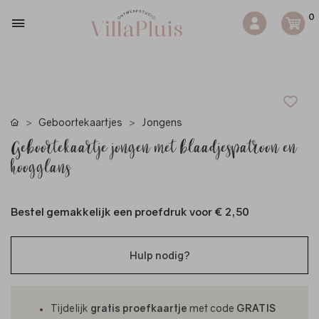
0
Geboortekaartjes
Jongens
Geboortekaartje jongen met blaadjespatroon en
hoogglans
Bestel gemakkelijk een proefdruk voor
€ 2,50
Hulp nodig?
Tijdelijk
gratis proefkaartje
met code
GRATIS