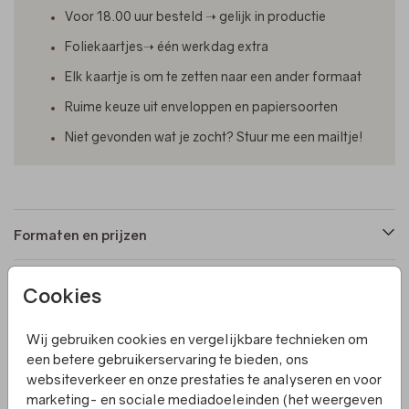
Voor 18.00 uur besteld ➝ gelijk in productie
Foliekaartjes➝ één werkdag extra
Elk kaartje is om te zetten naar een ander formaat
Ruime keuze uit enveloppen en papiersoorten
Niet gevonden wat je zocht? Stuur me een mailtje!
Formaten en prijzen
Cookies
Productinformatie
Wij gebruiken cookies en vergelijkbare technieken om
Omschrijving
een betere gebruikerservaring te bieden, ons
websiteverkeer en onze prestaties te analyseren en voor
Dit langwerpige geboortekaartje met waterverf en
marketing- en sociale mediadoeleinden (het weergeven
goudfolie kun je nog leuker maker door er een touwtje