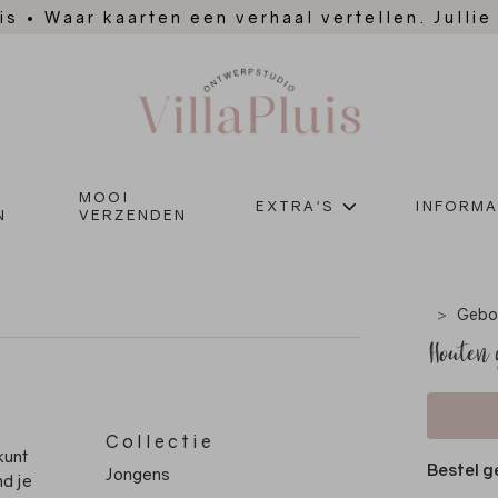
is
•
Waar kaarten een verhaal vertellen. Jullie
MOOI
EXTRA'S
INFORMA
N
VERZENDEN
Geboo
Houten 
Collectie
kunt
Bestel g
Jongens
nd je