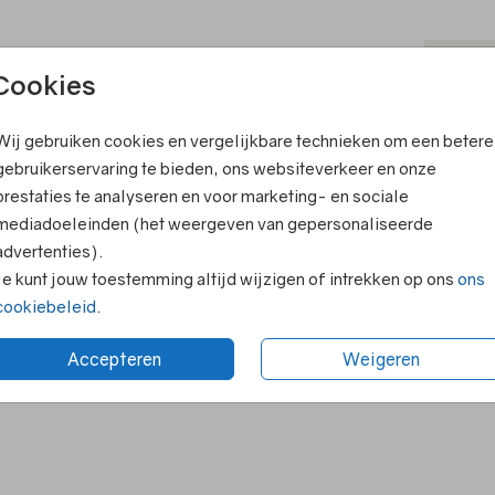
T
Cookies
ook leuk
V
Wij gebruiken cookies en vergelijkbare technieken om een betere
F
gebruikerservaring te bieden, ons websiteverkeer en onze
E
prestaties te analyseren en voor marketing- en sociale
R
mediadoeleinden (het weergeven van gepersonaliseerde
advertenties).
N
Je kunt jouw toestemming altijd wijzigen of intrekken op ons
ons
cookiebeleid
.
Accepteren
Weigeren
Formaten