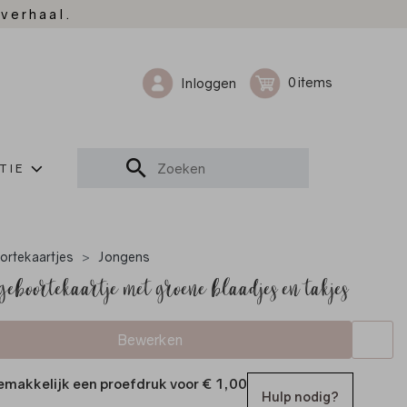
 verhaal.
0
Inloggen
TIE
rtekaartjes
Jongens
geboortekaartje met groene blaadjes en takjes
Bewerken
emakkelijk een proefdruk voor
€ 1,00
Hulp nodig?