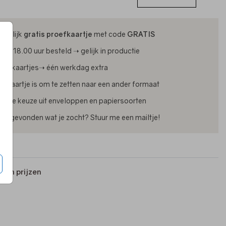
ijdelijk
gratis proefkaartje
met code
GRATIS
oor 18.00 uur besteld ➝ gelijk in productie
oliekaartjes➝ één werkdag extra
lk kaartje is om te zetten naar een ander formaat
uime keuze uit enveloppen en papiersoorten
iet gevonden wat je zocht? Stuur me een mailtje!
 en prijzen