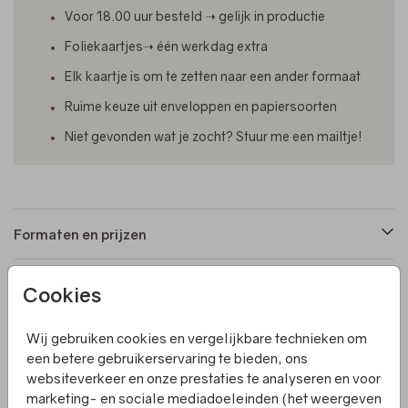
Voor 18.00 uur besteld ➝ gelijk in productie
Foliekaartjes➝ één werkdag extra
Elk kaartje is om te zetten naar een ander formaat
Ruime keuze uit enveloppen en papiersoorten
Niet gevonden wat je zocht? Stuur me een mailtje!
Formaten en prijzen
Cookies
Productinformatie
Wij gebruiken cookies en vergelijkbare technieken om
Omschrijving
een betere gebruikerservaring te bieden, ons
websiteverkeer en onze prestaties te analyseren en voor
Een vierkant gevouwen geboortekaartje met ruimte aan
marketing- en sociale mediadoeleinden (het weergeven
de binnenkant voor extra tekst. De folie kun je zelf