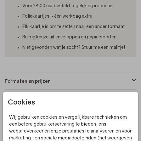
Voor 18.00 uur besteld ➝ gelijk in productie
Foliekaartjes➝ één werkdag extra
Elk kaartje is om te zetten naar een ander formaat
Ruime keuze uit enveloppen en papiersoorten
Niet gevonden wat je zocht? Stuur me een mailtje!
Formaten en prijzen
Cookies
Productinformatie
Wij gebruiken cookies en vergelijkbare technieken om
Omschrijving
een betere gebruikerservaring te bieden, ons
websiteverkeer en onze prestaties te analyseren en voor
Een rechthoekig geboortekaartje op een diep blauwe
marketing- en sociale mediadoeleinden (het weergeven
achtergrond. De kleuren en de folie zijn naar wens aan te