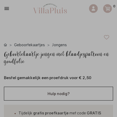
0
Geboortekaartjes
Jongens
Geboortekaartje jongen met blaadjespatroon en
goudfolie
Bestel gemakkelijk een proefdruk voor
€ 2,50
Hulp nodig?
Tijdelijk
gratis proefkaartje
met code
GRATIS