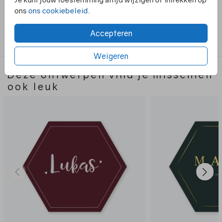
en mijn hulp nodig hebt kun je me een berichtje sturen.
ons
ons cookiebeleid
.
Collectie
Accepteren
Hexagon vorm
Weigeren
Deze ontwerpen vind je misschien
ook leuk