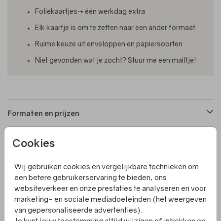
Foliekaartjes➝ één werkdag extra
Elk kaartje is om te zetten naar een ander formaat
Ruime keuze uit enveloppen en papiersoorten
Niet gevonden wat je zocht? Stuur me een mailtje!
Formaten en prijzen
Cookies
Productinformatie
Wij gebruiken cookies en vergelijkbare technieken om
Omschrijving
een betere gebruikerservaring te bieden, ons
websiteverkeer en onze prestaties te analyseren en voor
Een geboortekaartje met een hexagon vorm en
marketing- en sociale mediadoeleinden (het weergeven
goudfolie. Het kaartje is helemaal naar wens aan te
van gepersonaliseerde advertenties).
passen. Dit kun je zelf doen, maar als je dat lastig vindt
Je kunt jouw toestemming altijd wijzigen of intrekken op