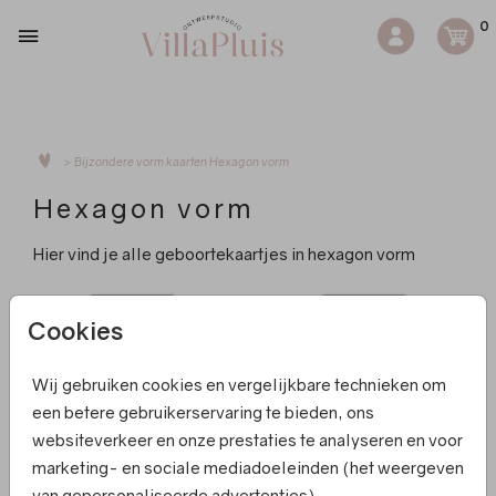
0
>
Bijzondere vorm kaarten
Hexagon vorm
Hexagon vorm
Hier vind je alle geboortekaartjes in hexagon vorm
Cookies
Wij gebruiken cookies en vergelijkbare technieken om
een betere gebruikerservaring te bieden, ons
websiteverkeer en onze prestaties te analyseren en voor
marketing- en sociale mediadoeleinden (het weergeven
FOLIE
FOLIE
van gepersonaliseerde advertenties).