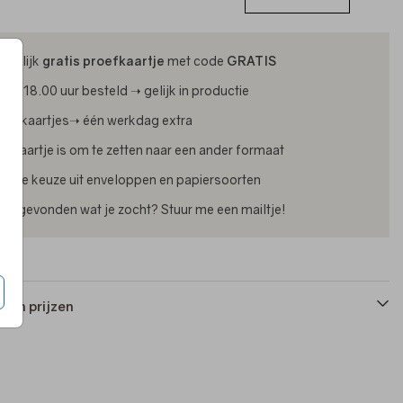
ijdelijk
gratis proefkaartje
met code
GRATIS
oor 18.00 uur besteld ➝ gelijk in productie
oliekaartjes➝ één werkdag extra
lk kaartje is om te zetten naar een ander formaat
uime keuze uit enveloppen en papiersoorten
iet gevonden wat je zocht? Stuur me een mailtje!
 en prijzen