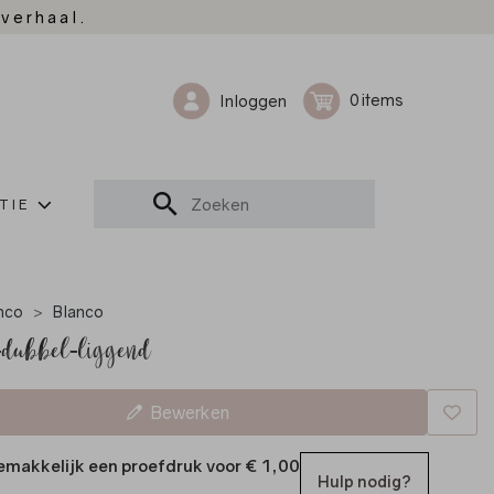
 verhaal.
0
Inloggen
TIE
nco
Blanco
-dubbel-liggend
Bewerken
emakkelijk een proefdruk voor
€ 1,00
Hulp nodig?