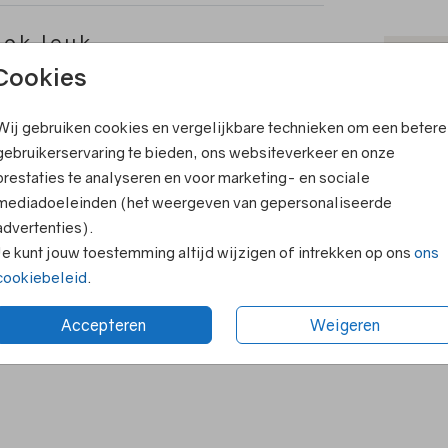
ook leuk
T
Cookies
V
Wij gebruiken cookies en vergelijkbare technieken om een betere
F
gebruikerservaring te bieden, ons websiteverkeer en onze
E
prestaties te analyseren en voor marketing- en sociale
R
mediadoeleinden (het weergeven van gepersonaliseerde
advertenties).
N
Je kunt jouw toestemming altijd wijzigen of intrekken op ons
ons
cookiebeleid
.
Accepteren
Weigeren
Formaten