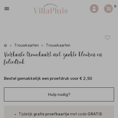
0
Trouwkaarten
Trouwkaarten
Vierkante trouwkaart met zachte kleuren en
foliedruk
Bestel gemakkelijk een proefdruk voor
€ 2,50
Hulp nodig?
Tijdelijk
gratis proefkaartje
met code
GRATIS