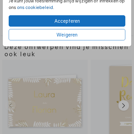
Je kunt jouw toestemming altijd wijzigen of intrekken op
te passen.
ons
ons cookiebeleid
.
Collectie
Accepteren
Trouwkaarten
Weigeren
Deze ontwerpen vind je misschien
ook leuk