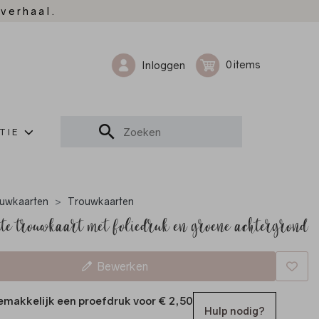
 verhaal.
0
Inloggen
TIE
uwkaarten
Trouwkaarten
te trouwkaart met foliedruk en groene achtergrond
Bewerken
emakkelijk een proefdruk voor
€ 2,50
Hulp nodig?