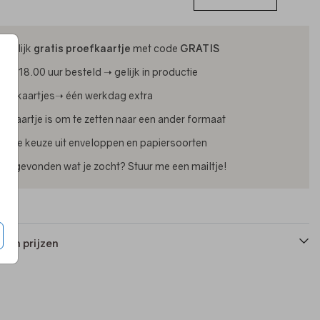
ijdelijk
gratis proefkaartje
met code
GRATIS
oor 18.00 uur besteld ➝ gelijk in productie
oliekaartjes➝ één werkdag extra
lk kaartje is om te zetten naar een ander formaat
uime keuze uit enveloppen en papiersoorten
iet gevonden wat je zocht? Stuur me een mailtje!
 en prijzen