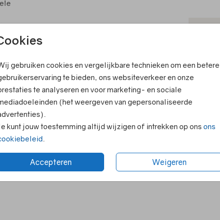
nele
de
T
Cookies
echt te
V
oor een
Wij gebruiken cookies en vergelijkbare technieken om een betere
F
et
ook leuk
gebruikerservaring te bieden, ons websiteverkeer en onze
E
prestaties te analyseren en voor marketing- en sociale
le
R
a
mediadoeleinden (het weergeven van gepersonaliseerde
rt en
advertenties).
N
Je kunt jouw toestemming altijd wijzigen of intrekken op ons
ons
cookiebeleid
.
Accepteren
Weigeren
Formaten