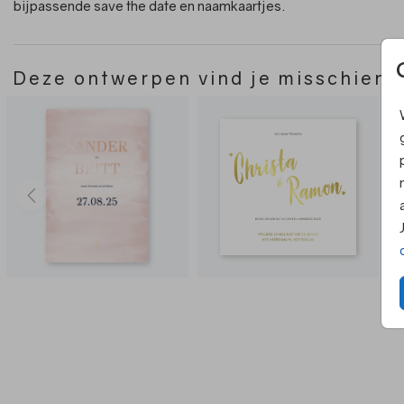
bijpassende save the date en naamkaartjes.
Deze ontwerpen vind je misschien 