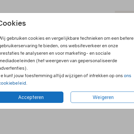
T
Cookies
ook leuk
V
Wij gebruiken cookies en vergelijkbare technieken om een betere
F
gebruikerservaring te bieden, ons websiteverkeer en onze
E
prestaties te analyseren en voor marketing- en sociale
R
mediadoeleinden (het weergeven van gepersonaliseerde
advertenties).
N
Je kunt jouw toestemming altijd wijzigen of intrekken op ons
ons
cookiebeleid
.
Accepteren
Weigeren
Formaten