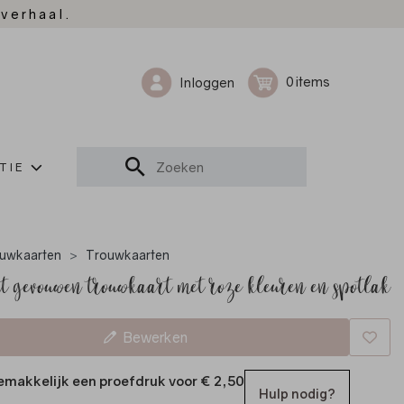
 verhaal.
0
Inloggen
TIE
uwkaarten
Trouwkaarten
t gevouwen trouwkaart met roze kleuren en spotlak
Bewerken
emakkelijk een proefdruk voor
€ 2,50
Hulp nodig?