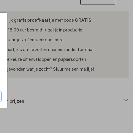
ijdelijk
gratis proefkaartje
met code
GRATIS
oor 18.00 uur besteld ➝ gelijk in productie
oliekaartjes➝ één werkdag extra
lk kaartje is om te zetten naar een ander formaat
uime keuze uit enveloppen en papiersoorten
iet gevonden wat je zocht? Stuur me een mailtje!
 en prijzen