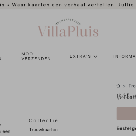
is
•
Waar kaarten een verhaal vertellen. Jullie
MOOI
EXTRA'S
INFORMA
N
VERZENDEN
Tro
Vierkan
Collectie
e
Bestel g
Trouwkaarten
ok een