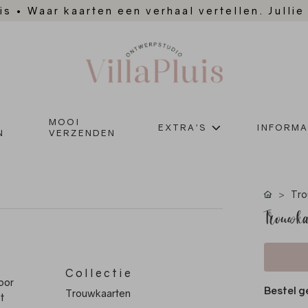
is
•
Waar kaarten een verhaal vertellen. Jullie
MOOI
EXTRA'S
INFORMA
N
VERZENDEN
Tro
Trouwka
Collectie
oor
Bestel g
Trouwkaarten
t