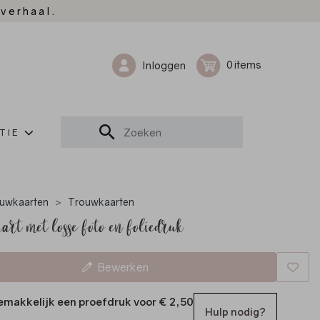
 verhaal.
0
Inloggen
TIE
uwkaarten
Trouwkaarten
art met losse foto en foliedruk
Bewerken
emakkelijk een proefdruk voor
€ 2,50
Hulp nodig?