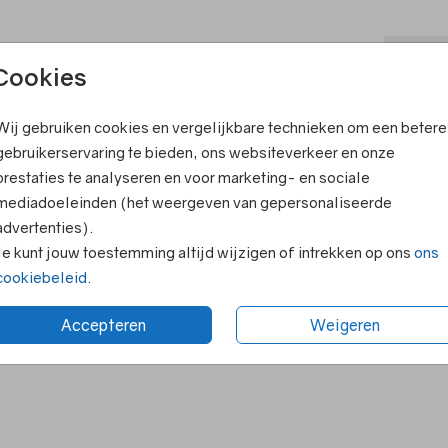
T
Cookies
ook leuk
V
Wij gebruiken cookies en vergelijkbare technieken om een betere
F
gebruikerservaring te bieden, ons websiteverkeer en onze
E
prestaties te analyseren en voor marketing- en sociale
R
mediadoeleinden (het weergeven van gepersonaliseerde
advertenties).
N
Je kunt jouw toestemming altijd wijzigen of intrekken op ons
ons
cookiebeleid
.
Accepteren
Weigeren
Formaten