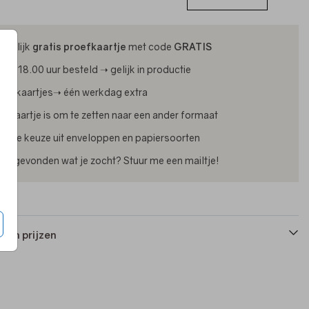
ijdelijk
gratis proefkaartje
met code
GRATIS
oor 18.00 uur besteld ➝ gelijk in productie
oliekaartjes➝ één werkdag extra
lk kaartje is om te zetten naar een ander formaat
uime keuze uit enveloppen en papiersoorten
iet gevonden wat je zocht? Stuur me een mailtje!
 en prijzen