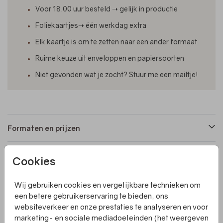
Voor 18.00 uur besteld ➝ gelijk in productie
Foliekaartjes➝ één werkdag extra
Elk kaartje is om te zetten naar een ander formaat
Ruime keuze uit enveloppen en papiersoorten
Niet gevonden wat je zocht? Stuur me een mailtje!
Formaten en prijzen
Cookies
Productinformatie
Wij gebruiken cookies en vergelijkbare technieken om
Omschrijving
een betere gebruikerservaring te bieden, ons
websiteverkeer en onze prestaties te analyseren en voor
Een vierkant gevouwen trouwkaart met waterverf
marketing- en sociale mediadoeleinden (het weergeven
bloemen en foliedruk. De binnenkant heeft ruimte voor