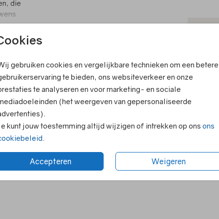
en, die
 wens
erp
T
nel een
Cookies
een
V
t op:
Wij gebruiken cookies en vergelijkbare technieken om een betere
F
een
ook leuk
gebruikerservaring te bieden, ons websiteverkeer en onze
e,
E
prestaties te analyseren en voor marketing- en sociale
art
R
iet
mediadoeleinden (het weergeven van gepersonaliseerde
ekend.
advertenties).
N
Je kunt jouw toestemming altijd wijzigen of intrekken op ons
ons
cookiebeleid
.
Accepteren
Weigeren
Formaten