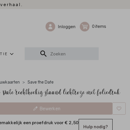
 verhaal.
0
Inloggen
TIE
uwkaarten
Save the Date
e Date rechthoekig staand lichtroze met foliedruk
Bewerken
emakkelijk een proefdruk voor
€ 2,50
Hulp nodig?