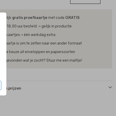
ijdelijk
gratis proefkaartje
met code
GRATIS
oor 18.00 uur besteld ➝ gelijk in productie
oliekaartjes➝ één werkdag extra
lk kaartje is om te zetten naar een ander formaat
uime keuze uit enveloppen en papiersoorten
iet gevonden wat je zocht? Stuur me een mailtje!
 en prijzen