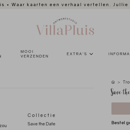
is
•
Waar kaarten een verhaal vertellen. Jullie
MOOI
EXTRA'S
INFORMA
N
VERZENDEN
Tro
Save th
Collectie
Bestel g
Save the Date
 zou