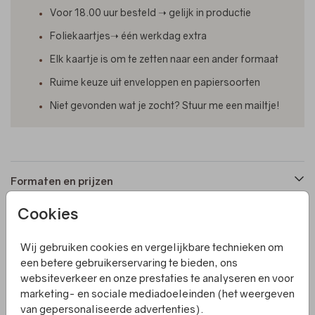
Voor 18.00 uur besteld ➝ gelijk in productie
Foliekaartjes➝ één werkdag extra
Elk kaartje is om te zetten naar een ander formaat
Ruime keuze uit enveloppen en papiersoorten
Niet gevonden wat je zocht? Stuur me een mailtje!
Formaten en prijzen
Cookies
Productinformatie
Wij gebruiken cookies en vergelijkbare technieken om
een betere gebruikerservaring te bieden, ons
Omschrijving
websiteverkeer en onze prestaties te analyseren en voor
Een enkele save the date met getekende bloemen en
marketing- en sociale mediadoeleinden (het weergeven
roze spotlak. Het hele kaartje is naar wens aan te passen.
van gepersonaliseerde advertenties).