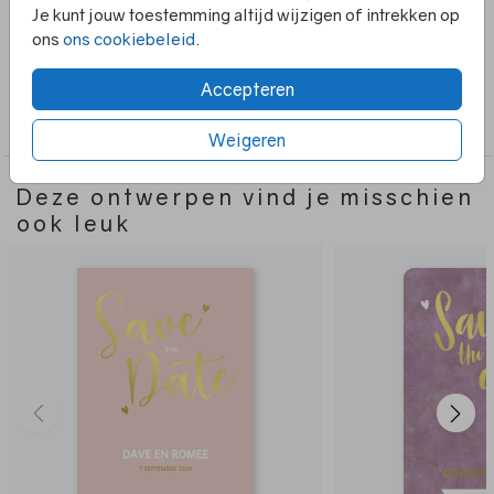
Bij dit ontwerp kaart is er ook een bijpassende trouwkaart
Je kunt jouw toestemming altijd wijzigen of intrekken op
en menukaart.
ons
ons cookiebeleid
.
Accepteren
Collectie
Save the Date
Weigeren
Deze ontwerpen vind je misschien
ook leuk