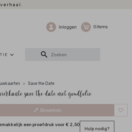
 verhaal.
0
Inloggen
TIE
uwkaarten
Save the Date
vierkante save the date met goudfolie
Bewerken
emakkelijk een proefdruk voor
€ 2,50
Hulp nodig?