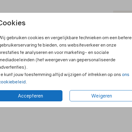
T
Cookies
ook leuk
V
Wij gebruiken cookies en vergelijkbare technieken om een betere
F
gebruikerservaring te bieden, ons websiteverkeer en onze
E
prestaties te analyseren en voor marketing- en sociale
R
mediadoeleinden (het weergeven van gepersonaliseerde
advertenties).
N
Je kunt jouw toestemming altijd wijzigen of intrekken op ons
ons
cookiebeleid
.
Accepteren
Weigeren
Formaten