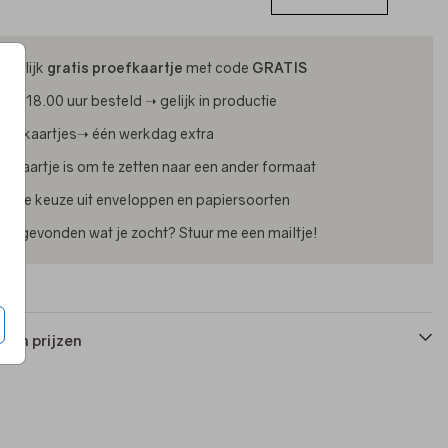
ijdelijk
gratis proefkaartje
met code
GRATIS
oor 18.00 uur besteld ➝ gelijk in productie
oliekaartjes➝ één werkdag extra
lk kaartje is om te zetten naar een ander formaat
uime keuze uit enveloppen en papiersoorten
iet gevonden wat je zocht? Stuur me een mailtje!
 en prijzen