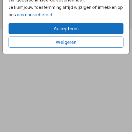
Klantenservice
Je kunt jouw toestemming altijd wijzigen of intrekken op
ons
ons cookiebeleid
.
Privacy statement
|
Algemene Voorwaarden
|
Cookiebeleid
|
Klachtenregeling
|
© 2025 Villa Pluis
Accepteren
Weigeren