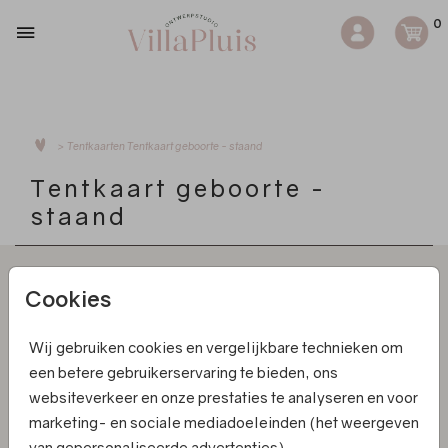
0
>
Tentkaarten
Tentkaart geboorte - staand
Tentkaart geboorte -
staand
Cookies
Wij gebruiken cookies en vergelijkbare technieken om
Kaarten
een betere gebruikerservaring te bieden, ons
websiteverkeer en onze prestaties te analyseren en voor
Informatie
marketing- en sociale mediadoeleinden (het weergeven
van gepersonaliseerde advertenties).