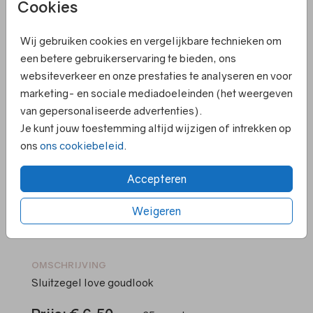
Cookies
Helaas is dit product tijdelijk uitverkocht!
Wij gebruiken cookies en vergelijkbare technieken om
Heb je vragen? Neem dan contact met ons op.
een betere gebruikerservaring te bieden, ons
websiteverkeer en onze prestaties te analyseren en voor
marketing- en sociale mediadoeleinden (het weergeven
Elk kaartje is om te zetten naar een ander
van gepersonaliseerde advertenties).
formaat
Je kunt jouw toestemming altijd wijzigen of intrekken op
Persoonlijk contact en hulp bij ontwerpen
ons
ons cookiebeleid
.
Ruime keuze in papiersoorten en kleuren
enveloppen
Accepteren
Voor 18.00 uur besteld ➝ gelijk in productie
Supersnelle levering
Weigeren
OMSCHRIJVING
Sluitzegel love goudlook