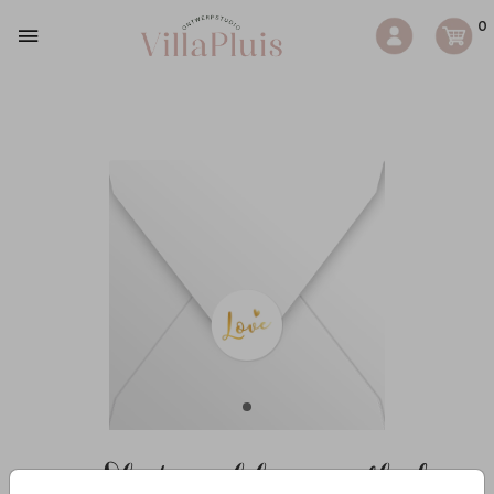
0
26 - Sluitzegel love goudlook