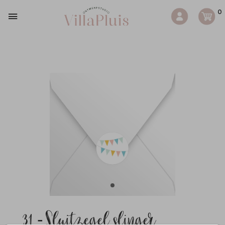
0
31 - Sluitzegel slinger