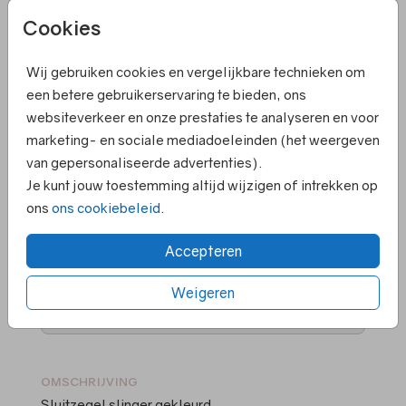
gekleurd
Cookies
Wij gebruiken cookies en vergelijkbare technieken om
Helaas is dit product tijdelijk uitverkocht!
een betere gebruikerservaring te bieden, ons
Heb je vragen? Neem dan contact met ons op.
websiteverkeer en onze prestaties te analyseren en voor
marketing- en sociale mediadoeleinden (het weergeven
van gepersonaliseerde advertenties).
Elk kaartje is om te zetten naar een ander
Je kunt jouw toestemming altijd wijzigen of intrekken op
formaat
ons
ons cookiebeleid
.
Persoonlijk contact en hulp bij ontwerpen
Ruime keuze in papiersoorten en kleuren
Accepteren
enveloppen
Voor 18.00 uur besteld ➝ gelijk in productie
Weigeren
Supersnelle levering
OMSCHRIJVING
Sluitzegel slinger gekleurd