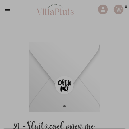
0
34 - Sluitzegel open me