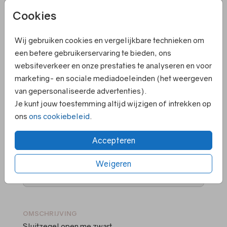
zwart
Cookies
Wij gebruiken cookies en vergelijkbare technieken om
Helaas is dit product tijdelijk uitverkocht!
een betere gebruikerservaring te bieden, ons
Heb je vragen? Neem dan contact met ons op.
websiteverkeer en onze prestaties te analyseren en voor
marketing- en sociale mediadoeleinden (het weergeven
van gepersonaliseerde advertenties).
Elk kaartje is om te zetten naar een ander
Je kunt jouw toestemming altijd wijzigen of intrekken op
formaat
ons
ons cookiebeleid
.
Persoonlijk contact en hulp bij ontwerpen
Ruime keuze in papiersoorten en kleuren
Accepteren
enveloppen
Voor 18.00 uur besteld ➝ gelijk in productie
Weigeren
Supersnelle levering
OMSCHRIJVING
Sluitzegel open me zwart