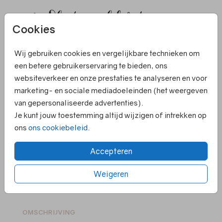
158 - Sluitzegel kerst
Cookies
Helaas is dit product tijdelijk uitverkocht!
Wij gebruiken cookies en vergelijkbare technieken om
Heb je vragen? Neem dan contact met ons op.
een betere gebruikerservaring te bieden, ons
websiteverkeer en onze prestaties te analyseren en voor
marketing- en sociale mediadoeleinden (het weergeven
Elk kaartje is om te zetten naar een ander
van gepersonaliseerde advertenties).
formaat
Je kunt jouw toestemming altijd wijzigen of intrekken op
Persoonlijk contact en hulp bij ontwerpen
ons
ons cookiebeleid
.
Ruime keuze in papiersoorten en kleuren
enveloppen
Accepteren
Voor 18.00 uur besteld ➝ gelijk in productie
Supersnelle levering
Weigeren
OMSCHRIJVING