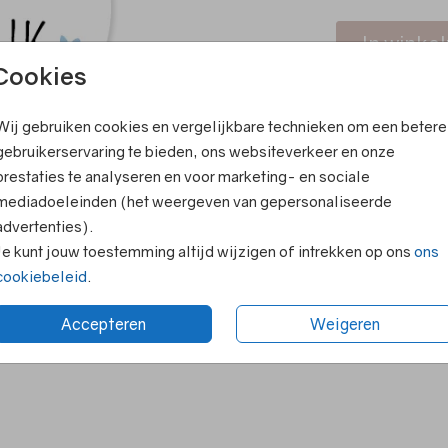
In winke
Cookies
Elk kaartje
Wij gebruiken cookies en vergelijkbare technieken om een betere
Persoonlijk
gebruikerservaring te bieden, ons websiteverkeer en onze
Ruime keuze
prestaties te analyseren en voor marketing- en sociale
Voor 18.00 
mediadoeleinden (het weergeven van gepersonaliseerde
Supersnelle
advertenties).
Je kunt jouw toestemming altijd wijzigen of intrekken op ons
ons
cookiebeleid
.
Prijs:
€ 6,5
Accepteren
Weigeren