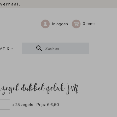
 verhaal.
0
Inloggen
ATIE
uitzegel dubbel geluk JM
x 25 zegels
Prijs:
€ 6,50