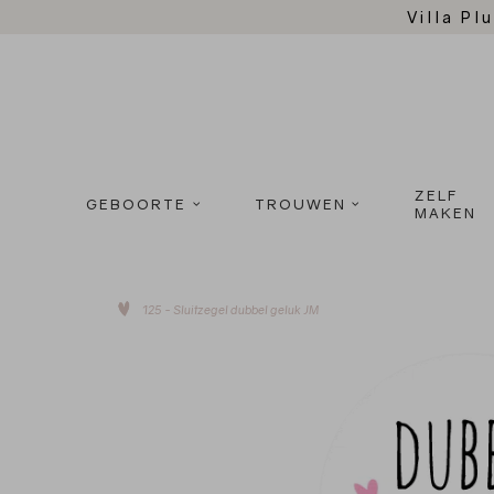
Villa Plu
ZELF
GEBOORTE
TROUWEN
MAKEN
125 - Sluitzegel dubbel geluk JM