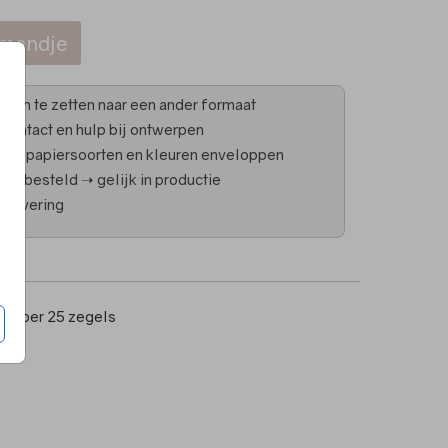
lmandje
 is om te zetten naar een ander formaat
 contact en hulp bij ontwerpen
 in papiersoorten en kleuren enveloppen
uur besteld ➝ gelijk in productie
 levering
0
per 25 zegels