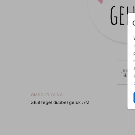
OMSCHRIJVING
Sluitzegel dubbel geluk J/M