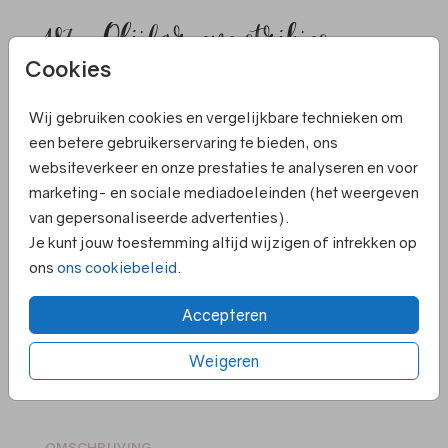
187 - Olijfgroene strikjes
Cookies
Aantal
x 25 strikjes
Prijs:
€ 6,95
Wij gebruiken cookies en vergelijkbare technieken om
een betere gebruikerservaring te bieden, ons
websiteverkeer en onze prestaties te analyseren en voor
marketing- en sociale mediadoeleinden (het weergeven
Elk kaartje is om te zetten naar een ander
van gepersonaliseerde advertenties).
formaat
Je kunt jouw toestemming altijd wijzigen of intrekken op
Persoonlijk contact en hulp bij ontwerpen
ons
ons cookiebeleid
.
Ruime keuze in papiersoorten en kleuren
enveloppen
Accepteren
Voor 18.00 uur besteld ➝ gelijk in productie
Weigeren
Supersnelle levering
OMSCHRIJVING