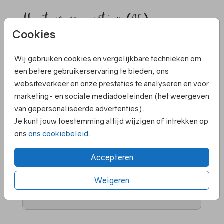
Houten maantjes (25)
Cookies
Aantal
x 25 houten vormpjes
Prijs:
Wij gebruiken cookies en vergelijkbare technieken om
€ 6,50
een betere gebruikerservaring te bieden, ons
websiteverkeer en onze prestaties te analyseren en voor
marketing- en sociale mediadoeleinden (het weergeven
van gepersonaliseerde advertenties).
Elk kaartje is om te zetten naar een ander
Je kunt jouw toestemming altijd wijzigen of intrekken op
formaat
ons
ons cookiebeleid
.
Persoonlijk contact en hulp bij ontwerpen
Ruime keuze in papiersoorten en kleuren
Accepteren
enveloppen
Weigeren
Voor 18.00 uur besteld ➝ gelijk in productie
Supersnelle levering