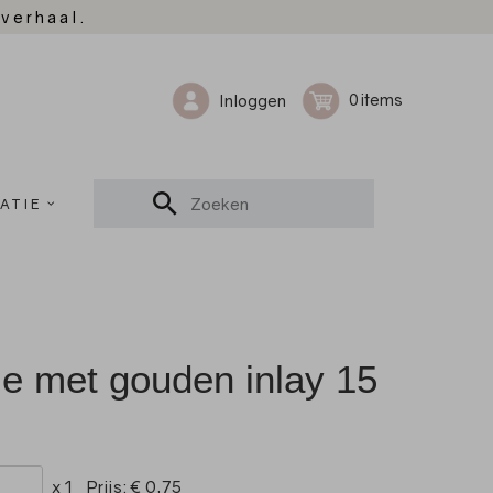
 verhaal.
0
Inloggen
ATIE
e met gouden inlay 15
x 1
Prijs:
€ 0,75