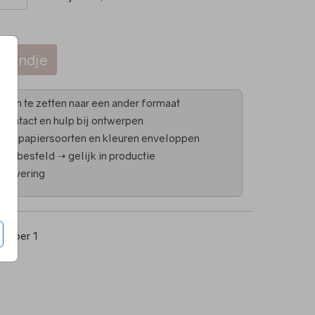
lmandje
 is om te zetten naar een ander formaat
 contact en hulp bij ontwerpen
 in papiersoorten en kleuren enveloppen
uur besteld ➝ gelijk in productie
 levering
5
per 1