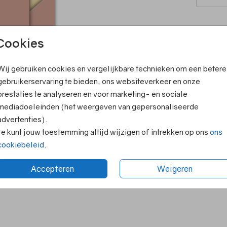
Cookies
In winke
Wij gebruiken cookies en vergelijkbare technieken om een betere
Elk kaartje
gebruikerservaring te bieden, ons websiteverkeer en onze
Persoonlijk
prestaties te analyseren en voor marketing- en sociale
Ruime keuze
mediadoeleinden (het weergeven van gepersonaliseerde
Voor 18.00 
advertenties).
Supersnelle
Je kunt jouw toestemming altijd wijzigen of intrekken op ons
ons
cookiebeleid
.
Prijs:
€ 0,7
Accepteren
Weigeren