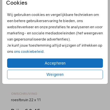
Cookies
Aantal
x 1
Prijs:
€ 0,45
Wij gebruiken cookies en vergelijkbare technieken om
een betere gebruikerservaring te bieden, ons
websiteverkeer en onze prestaties te analyseren en voor
marketing- en sociale mediadoeleinden (het weergeven
Elk kaartje is om te zetten naar een ander
van gepersonaliseerde advertenties).
formaat
Je kunt jouw toestemming altijd wijzigen of intrekken op
Persoonlijk contact en hulp bij ontwerpen
ons
ons cookiebeleid
.
Ruime keuze in papiersoorten en kleuren
enveloppen
Accepteren
Voor 18.00 uur besteld ➝ gelijk in productie
Supersnelle levering
Weigeren
OMSCHRIJVING
roestbruin 22 x 11