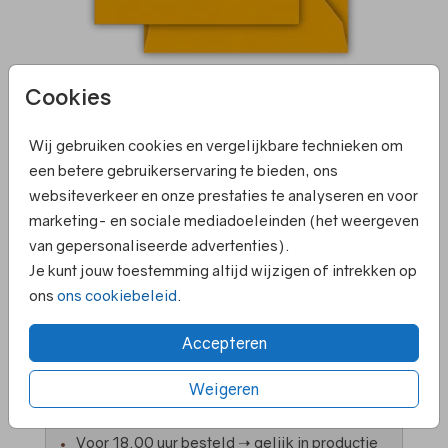
Cookies
Oker 14 X 14
Wij gebruiken cookies en vergelijkbare technieken om
een betere gebruikerservaring te bieden, ons
websiteverkeer en onze prestaties te analyseren en voor
Aantal
x 1
Prijs:
€ 0,45
marketing- en sociale mediadoeleinden (het weergeven
van gepersonaliseerde advertenties).
Je kunt jouw toestemming altijd wijzigen of intrekken op
ons
ons cookiebeleid
.
Elk kaartje is om te zetten naar een ander
Accepteren
formaat
Persoonlijk contact en hulp bij ontwerpen
Weigeren
Ruime keuze in papiersoorten en kleuren
enveloppen
Voor 18.00 uur besteld ➝ gelijk in productie