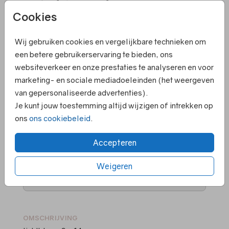
Lichtblauw 9 X 14
Cookies
Wij gebruiken cookies en vergelijkbare technieken om
Aantal
x 1
Prijs:
€ 0,45
een betere gebruikerservaring te bieden, ons
websiteverkeer en onze prestaties te analyseren en voor
marketing- en sociale mediadoeleinden (het weergeven
van gepersonaliseerde advertenties).
Elk kaartje is om te zetten naar een ander
Je kunt jouw toestemming altijd wijzigen of intrekken op
formaat
ons
ons cookiebeleid
.
Persoonlijk contact en hulp bij ontwerpen
Ruime keuze in papiersoorten en kleuren
Accepteren
enveloppen
Voor 18.00 uur besteld ➝ gelijk in productie
Weigeren
Supersnelle levering
OMSCHRIJVING