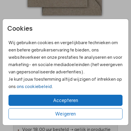
Cookies
Kraft (recycled) 12 X 12
Wij gebruiken cookies en vergelijkbare technieken om
een betere gebruikerservaring te bieden, ons
websiteverkeer en onze prestaties te analyseren en voor
Aantal
x 1
Prijs:
€ 0,45
marketing- en sociale mediadoeleinden (het weergeven
van gepersonaliseerde advertenties).
Je kunt jouw toestemming altijd wijzigen of intrekken op
ons
ons cookiebeleid
.
Elk kaartje is om te zetten naar een ander
Accepteren
formaat
Persoonlijk contact en hulp bij ontwerpen
Weigeren
Ruime keuze in papiersoorten en kleuren
enveloppen
Voor 18.00 uur besteld ➝ gelijk in productie