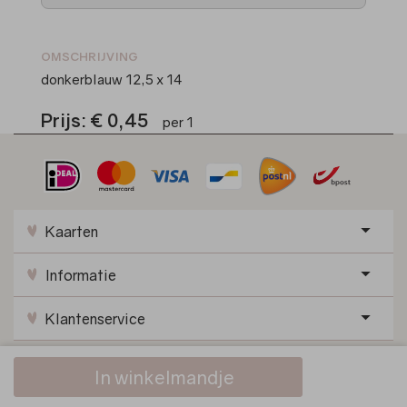
OMSCHRIJVING
donkerblauw 12,5 x 14
Prijs:
€ 0,45
per 1
Kaarten
Informatie
Klantenservice
Privacy statement
|
Algemene Voorwaarden
|
In winkelmandje
Cookiebeleid
|
Klachtenregeling
|
© 2025 Villa Pluis