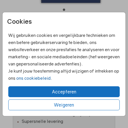
Cookies
Donkerblauw 12,5 X 14
Wij gebruiken cookies en vergelijkbare technieken om
een betere gebruikerservaring te bieden, ons
Aantal
x 1
Prijs:
€ 0,45
websiteverkeer en onze prestaties te analyseren en voor
marketing- en sociale mediadoeleinden (het weergeven
van gepersonaliseerde advertenties).
Je kunt jouw toestemming altijd wijzigen of intrekken op
ons
ons cookiebeleid
.
Elk kaartje is om te zetten naar een ander
formaat
Accepteren
Persoonlijk contact en hulp bij ontwerpen
Ruime keuze in papiersoorten en kleuren
Weigeren
enveloppen
Voor 18.00 uur besteld ➝ gelijk in productie
Supersnelle levering