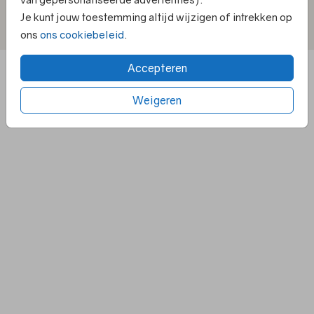
Je kunt jouw toestemming altijd wijzigen of intrekken op
Privacy statement
|
Algemene Voorwaarden
|
ons
ons cookiebeleid
.
Cookiebeleid
|
Klachtenregeling
|
© 2025 Villa Pluis
Accepteren
Weigeren