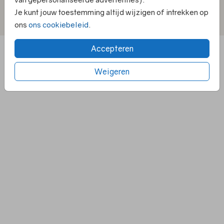
Je kunt jouw toestemming altijd wijzigen of intrekken op
Privacy statement
|
Algemene Voorwaarden
|
ons
ons cookiebeleid
.
Cookiebeleid
|
Klachtenregeling
|
© 2025 Villa Pluis
Accepteren
Weigeren