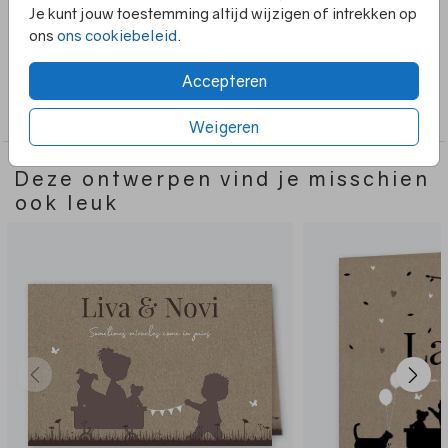
TIP: om wat extra kleur toe te voegen kun je er een
Je kunt jouw toestemming altijd wijzigen of intrekken op
gekleurd labeltje aan hangen.
ons
ons cookiebeleid
.
Accepteren
Collectie
Geboortekaartjes
Weigeren
Deze ontwerpen vind je misschien
ook leuk