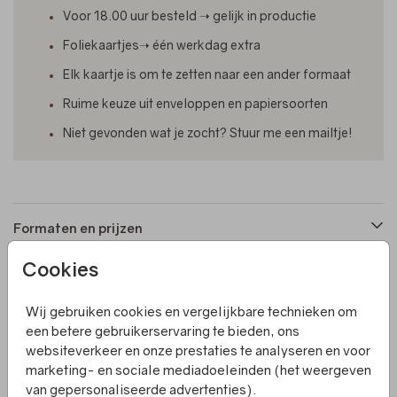
Voor 18.00 uur besteld ➝ gelijk in productie
Foliekaartjes➝ één werkdag extra
Elk kaartje is om te zetten naar een ander formaat
Ruime keuze uit enveloppen en papiersoorten
Niet gevonden wat je zocht? Stuur me een mailtje!
Formaten en prijzen
Cookies
Productinformatie
Wij gebruiken cookies en vergelijkbare technieken om
een betere gebruikerservaring te bieden, ons
Omschrijving
websiteverkeer en onze prestaties te analyseren en voor
Een rechthoekig geboortekaartje op kraftpapier met
marketing- en sociale mediadoeleinden (het weergeven
stipjes en olijftakken. Pas de kleuren zelf naar wens aan.
van gepersonaliseerde advertenties).