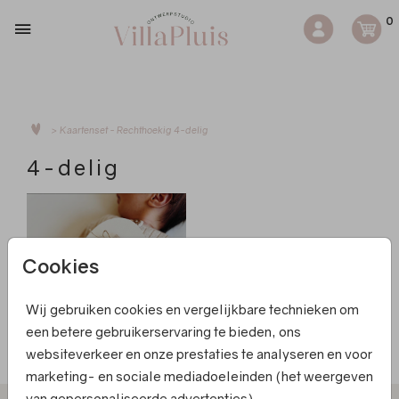
0
>
Kaartenset - Rechthoekig
4-delig
4-delig
Cookies
Wij gebruiken cookies en vergelijkbare technieken om
een betere gebruikerservaring te bieden, ons
websiteverkeer en onze prestaties te analyseren en voor
FOLIE
marketing- en sociale mediadoeleinden (het weergeven
van gepersonaliseerde advertenties).