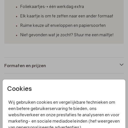
Foliekaartjes➝ één werkdag extra
Elk kaartje is om te zetten naar een ander formaat
Ruime keuze uit enveloppen en papiersoorten
Niet gevonden wat je zocht? Stuur me een mailtje!
Formaten en prijzen
Productinformatie
Cookies
Wij gebruiken cookies en vergelijkbare technieken om
Omschrijving
een betere gebruikerservaring te bieden, ons
Het labelkaartje met bloemetjesfoto is een uniek en
websiteverkeer en onze prestaties te analyseren en voor
origineel geboortekaartje. Het kaartje is vormgegeven in
marketing- en sociale mediadoeleinden (het weergeven
de vorm van een bloem en heeft een koperfolie afdruk.
van gepersonaliseerde advertenties).