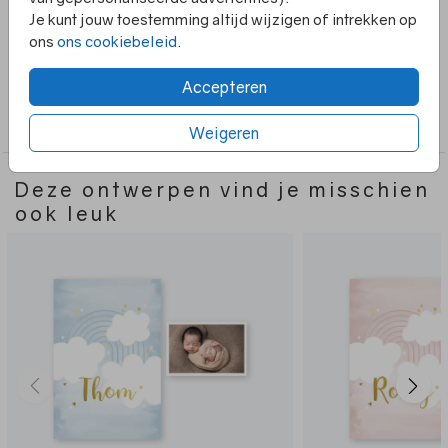
Het kaartje is een echt uniek kaartje en perfect voor een
Je kunt jouw toestemming altijd wijzigen of intrekken op
bijzondere gelegenheid! Het kaartje is gemaakt van
Toon meer
ons
ons cookiebeleid
.
hoogwaardig materiaal en zal zeker indruk maken op
iedereen die het ziet.
Accepteren
Collectie
2-delig
Weigeren
Deze ontwerpen vind je misschien
ook leuk