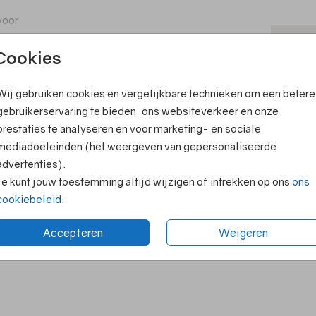
 voor
van een
T
Cookies
V
Wij gebruiken cookies en vergelijkbare technieken om een betere
F
ook leuk
gebruikerservaring te bieden, ons websiteverkeer en onze
E
prestaties te analyseren en voor marketing- en sociale
R
mediadoeleinden (het weergeven van gepersonaliseerde
advertenties).
N
Je kunt jouw toestemming altijd wijzigen of intrekken op ons
ons
cookiebeleid
.
Accepteren
Weigeren
Formaten