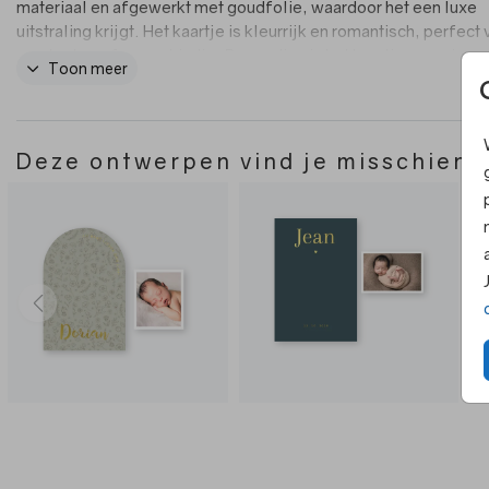
materiaal en afgewerkt met goudfolie, waardoor het een luxe
uitstraling krijgt. Het kaartje is kleurrijk en romantisch, perfect
een lente- of zomerkindje. Bovendien is het kaartje voorzien 
Toon meer
speciale stans, waardoor het er extra bijzonder uitziet.
Deze ontwerpen vind je misschien 