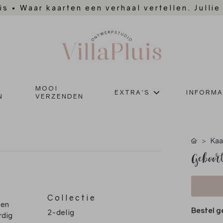
is
•
Waar kaarten een verhaal vertellen. Jullie
MOOI
EXTRA'S
INFORMA
N
VERZENDEN
Kaa
Geboort
Collectie
 en
Bestel g
2-delig
rdig