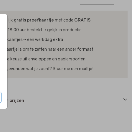
ijdelijk
gratis proefkaartje
met code
GRATIS
oor 18.00 uur besteld ➝ gelijk in productie
oliekaartjes➝ één werkdag extra
lk kaartje is om te zetten naar een ander formaat
uime keuze uit enveloppen en papiersoorten
iet gevonden wat je zocht? Stuur me een mailtje!
 en prijzen