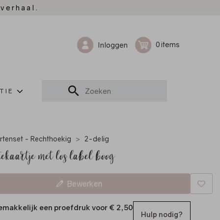
 verhaal.
0
Inloggen
TIE
rtenset - Rechthoekig
2-delig
ekaartje met los label boog
Bewerken
emakkelijk een proefdruk voor
€ 2,50
Hulp nodig?